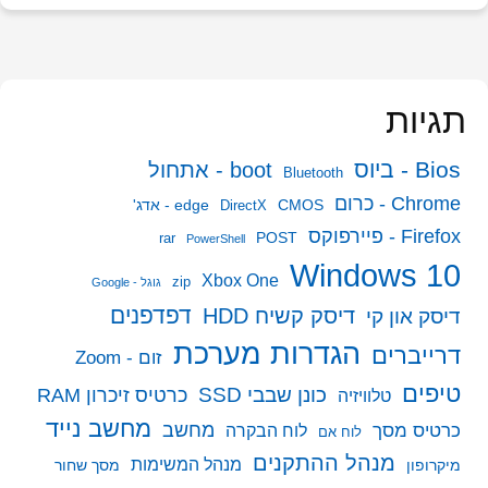
תגיות
Bios - ביוס
boot - אתחול
Bluetooth
Chrome - כרום
CMOS
edge - אדג'
DirectX
Firefox - פיירפוקס
POST
rar
PowerShell
Windows 10
Xbox One
zip
גוגל - Google
דפדפנים
דיסק קשיח HDD
דיסק און קי
הגדרות מערכת
דרייברים
זום - Zoom
טיפים
כונן שבבי SSD
כרטיס זיכרון RAM
טלוויזיה
מחשב נייד
מחשב
כרטיס מסך
לוח הבקרה
לוח אם
מנהל ההתקנים
מנהל המשימות
מיקרופון
מסך שחור