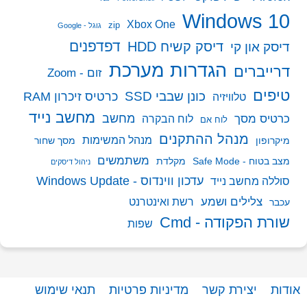
Windows 10
Xbox One
zip
גוגל - Google
דפדפנים
דיסק קשיח HDD
דיסק און קי
הגדרות מערכת
דרייברים
זום - Zoom
טיפים
כונן שבבי SSD
כרטיס זיכרון RAM
טלוויזיה
מחשב נייד
מחשב
כרטיס מסך
לוח הבקרה
לוח אם
מנהל ההתקנים
מנהל המשימות
מיקרופון
מסך שחור
משתמשים
מצב בטוח - Safe Mode
מקלדת
ניהול דיסקים
עדכון ווינדוס - Windows Update
סוללה מחשב נייד
צלילים ושמע
רשת ואינטרנט
עכבר
שורת הפקודה - Cmd
שפות
אודות
יצירת קשר
מדיניות פרטיות
תנאי שימוש