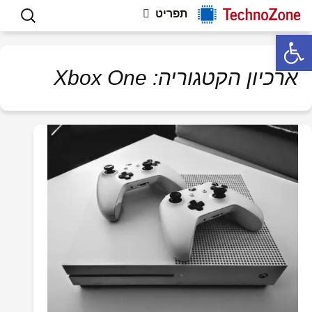
פתרון תקלות חומרה ותוכנה, וטיפים
לדלג
חיפוש:
Technozone
תפריט
לתוכן
למחשבים
פתח סרגל נגישות
ארכיון הקטגוריה: Xbox One