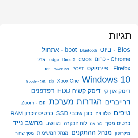
תגיות
Bios - ביוס
boot - אתחול
Bluetooth
Chrome - כרום
CMOS
edge - אדג'
DirectX
Firefox - פיירפוקס
POST
rar
PowerShell
Windows 10
Xbox One
zip
גוגל - Google
דפדפנים
דיסק קשיח HDD
דיסק און קי
הגדרות מערכת
דרייברים
זום - Zoom
טיפים
כונן שבבי SSD
כרטיס זיכרון RAM
טלוויזיה
מחשב נייד
מחשב
כרטיס מסך
לוח הבקרה
לוח אם
מנהל ההתקנים
מנהל המשימות
מיקרופון
מסך שחור