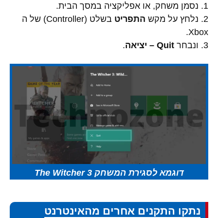
1. נסמן משחק, או אפליקציה במסך הבית.
2. נלחץ על מקש
התפריט
בשלט (Controller) של ה
Xbox.
3. ונבחר
Quit – יציאה
.
דוגמא לסגירת המשחק The Witcher 3
נתקו התקנים אחרים מהאינטרנט