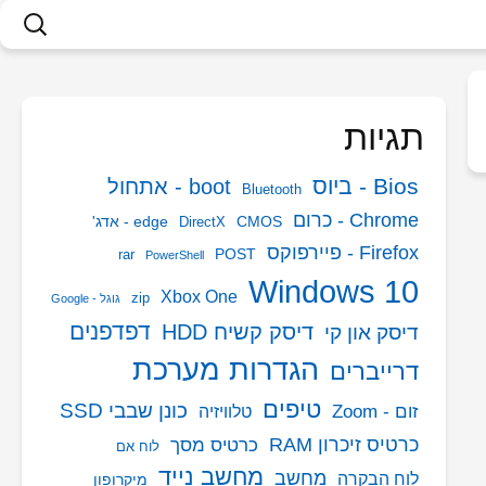
חיפוש:
תגיות
Bios - ביוס
boot - אתחול
Bluetooth
Chrome - כרום
CMOS
edge - אדג'
DirectX
Firefox - פיירפוקס
POST
rar
PowerShell
Windows 10
Xbox One
zip
גוגל - Google
דפדפנים
דיסק קשיח HDD
דיסק און קי
הגדרות מערכת
דרייברים
טיפים
כונן שבבי SSD
זום - Zoom
טלוויזיה
כרטיס זיכרון RAM
כרטיס מסך
לוח אם
מחשב נייד
מחשב
לוח הבקרה
מיקרופון