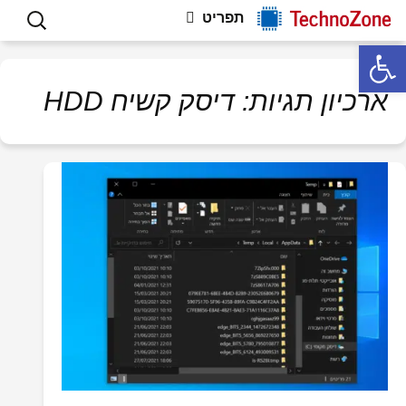
פתרון תקלות חומרה ותוכנה, וטיפים
לדלג
חיפוש:
Technozone
תפריט
לתוכן
למחשבים
פתח סרגל נגישות
ארכיון תגיות: דיסק קשיח HDD