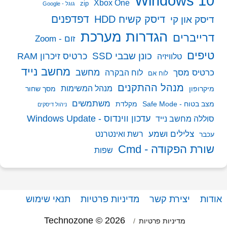
Windows 10
Xbox One
zip
גוגל - Google
דפדפנים
דיסק קשיח HDD
דיסק און קי
הגדרות מערכת
דרייברים
זום - Zoom
טיפים
כונן שבבי SSD
כרטיס זיכרון RAM
טלוויזיה
מחשב נייד
מחשב
כרטיס מסך
לוח הבקרה
לוח אם
מנהל ההתקנים
מנהל המשימות
מיקרופון
מסך שחור
משתמשים
מצב בטוח - Safe Mode
מקלדת
ניהול דיסקים
עדכון ווינדוס - Windows Update
סוללה מחשב נייד
צלילים ושמע
רשת ואינטרנט
עכבר
שורת הפקודה - Cmd
שפות
אודות
יצירת קשר
מדיניות פרטיות
תנאי שימוש
Technozone © 2026
מדיניות פרטיות