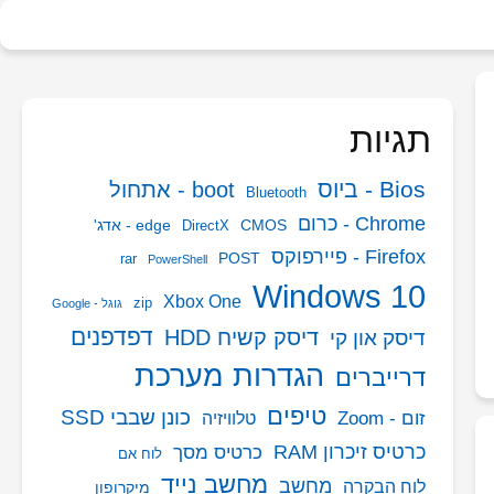
חיפוש:
תגיות
Bios - ביוס
boot - אתחול
Bluetooth
Chrome - כרום
CMOS
edge - אדג'
DirectX
Firefox - פיירפוקס
POST
rar
PowerShell
Windows 10
Xbox One
zip
גוגל - Google
דפדפנים
דיסק קשיח HDD
דיסק און קי
הגדרות מערכת
דרייברים
טיפים
כונן שבבי SSD
זום - Zoom
טלוויזיה
כרטיס זיכרון RAM
כרטיס מסך
לוח אם
מחשב נייד
מחשב
לוח הבקרה
מיקרופון