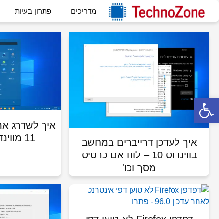
פתרון תקלות חומרה ותוכנה, 
לדלג
מדריכים
פתרון בעיות
לתוכן
echnozone
חומרה
תוכנה
פתח סרגל נגישות
איך לשדרג את
11 מווינדוס 10 בחינם
איך לעדכן דרייברים במחשב
בווינדוס 10 – לוח אם כרטיס
מסך וכו'