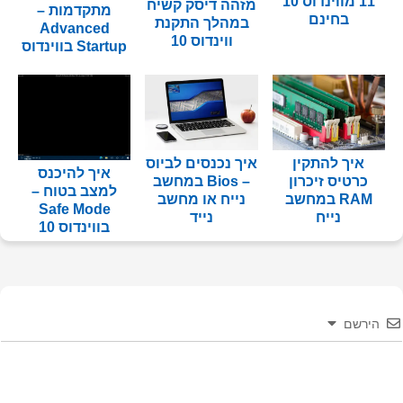
11 מווינדוס 10
מזהה דיסק קשיח
מתקדמות –
בחינם
במהלך התקנת
Advanced
ווינדוס 10
Startup בווינדוס
איך להתקין
איך נכנסים לביוס
איך להיכנס
כרטיס זיכרון
– Bios במחשב
למצב בטוח –
RAM במחשב
נייח או מחשב
Safe Mode
נייח
נייד
בווינדוס 10
הירשם