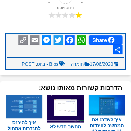
דירוג פוסט
Share
Messenger
Copy
Email
Facebook
Twitter
WhatsApp
Link
Share
17/06/2020
חומרה
Bios - ביוס
,
POST
הדרכות קשורות מאותו נושא:
איך לשדרג את
איך להיכנס
המחשב לווינדוס
מחשב חדש לא
להגדרות אתחול