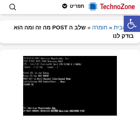
פתרון תקלות חומרה ותוכנה, וטיפים
לדלג
חיפוש:
Technozone
תפריט
לתוכן
למחשבים
פתח סרגל נגישות
דף הבית
»
חומרה
»
שלב ה POST מה זה ומה הוא
בודק לנו