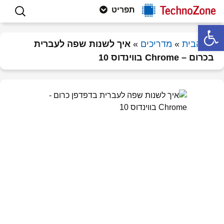
פתרון תקלות חומרה ותוכנה, וטיפים
לדלג
חיפוש:
Technozone
תפריט
לתוכן
למחשבים
פתח סרגל נגישות
דף הבית
»
מדריכים
»
איך לשנות שפה לעברית
בכרום – Chrome בווינדוס 10