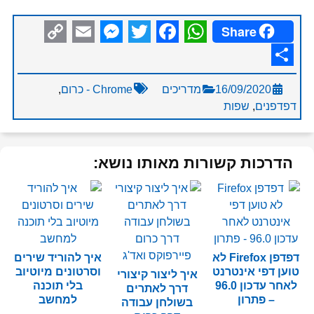
Share
Messenger
Copy
Email
Facebook
Twitter
WhatsApp
Link
Share
16/09/2020
מדריכים
Chrome - כרום
,
דפדפנים
,
שפות
הדרכות קשורות מאותו נושא:
דפדפן Firefox לא
איך להוריד שירים
טוען דפי אינטרנט
וסרטונים מיוטיוב
איך ליצור קיצורי
לאחר עדכון 96.0
בלי תוכנה
דרך לאתרים
– פתרון
למחשב
בשולחן עבודה