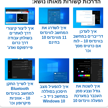
הדרכות קשורות מאותו נושא:
איך לשדרג את
איך ליצור קיצורי
איך לעדכן
המחשב לווינדוס
דרך לאתרים
דרייברים במחשב
11 מווינדוס 10
בשולחן עבודה
בווינדוס 10 – לוח
בחינם
דרך כרום
אם כרטיס מסך
פיירפוקס ואדג'
וכו'
איך לשייך התקן
איך לשנות את
איך להפעיל מצב
Bluetooth
גודל וצבע סמן
חיסכון בסוללה
למחשב בווינדוס
העכבר במערכת
במחשב נייד ב –
10 – אוזניות
הפעלה ווינדוס 10
Windows 10
מיקרופון וכו'