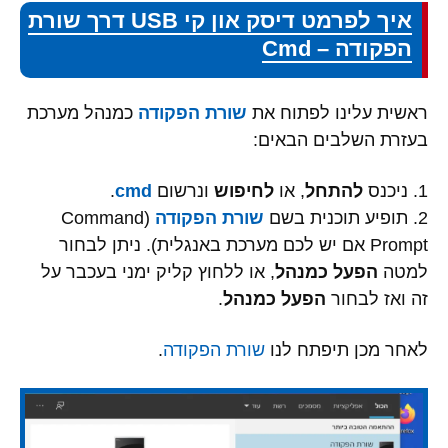
איך לפרמט דיסק און קי USB דרך שורת
הפקודה – Cmd
ראשית עלינו לפתוח את
שורת הפקודה
כמנהל מערכת
בעזרת השלבים הבאים:
1. ניכנס
להתחל
, או
לחיפוש
ונרשום
cmd
.
2. תופיע תוכנית בשם
שורת הפקודה
(Command
Prompt אם יש לכם מערכת באנגלית). ניתן לבחור
למטה
הפעל כמנהל
, או ללחוץ קליק ימני בעכבר על
זה ואז לבחור
הפעל כמנהל
.
לאחר מכן תיפתח לנו
שורת הפקודה
.