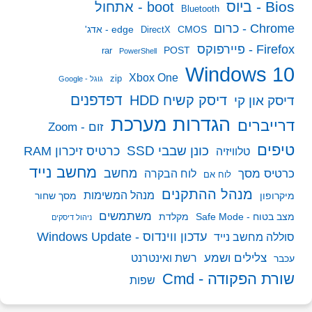
Bios - ביוס
boot - אתחול
Bluetooth
Chrome - כרום
CMOS
edge - אדג'
DirectX
Firefox - פיירפוקס
POST
rar
PowerShell
Windows 10
Xbox One
zip
גוגל - Google
דפדפנים
דיסק קשיח HDD
דיסק און קי
הגדרות מערכת
דרייברים
זום - Zoom
טיפים
כונן שבבי SSD
כרטיס זיכרון RAM
טלוויזיה
מחשב נייד
מחשב
כרטיס מסך
לוח הבקרה
לוח אם
מנהל ההתקנים
מנהל המשימות
מיקרופון
מסך שחור
משתמשים
מצב בטוח - Safe Mode
מקלדת
ניהול דיסקים
עדכון ווינדוס - Windows Update
סוללה מחשב נייד
צלילים ושמע
רשת ואינטרנט
עכבר
שורת הפקודה - Cmd
שפות