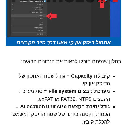
אתחול דיסק און קי USB דרך סייר הקבצים
בחלון שנפתח תוכלו לראות את הנתונים הבאים:
קיבולת Capacity
= גודל שטח האחסון של
הדיסק און קי.
מערכת קבצים File system
= סוג מערכת
הקבצים FAT32, NTFS או exFAT.
גודל יחידת הקצאה Allocation unit size
=
הכמות הקטנה ביותר של שטח הדיסק המשמש
להכלת קובץ.