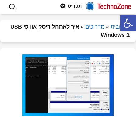
פתרון תקלות חומרה ותוכנה, וטיפים
לדלג
חיפוש:
Technozone
תפריט
לתוכן
למחשבים
פתח סרגל נגישות
דף הבית
»
מדריכים
»
איך לאתחל דיסק און קי USB
ב Windows