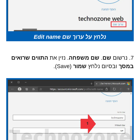
נלחץ על ערוך שם Edit name
7. נרשום
שם
.
שם משפחה
. נזין את
התווים שרואים
במסך
ובסיום נלחץ
שמור
(Save).