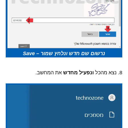
נרשום שם חדש ונלחץ שמור – Save
8. נצא מהכל
ונפעיל מחדש
את המחשב.