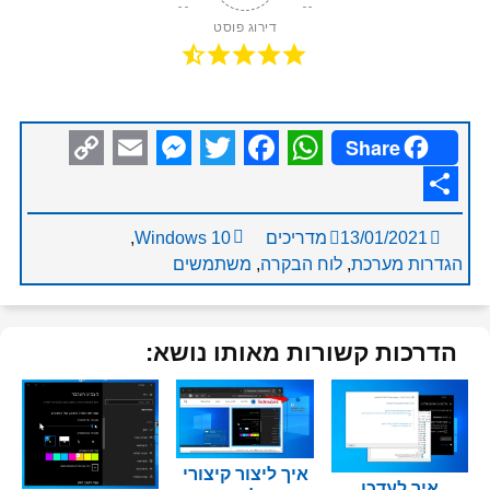
דירוג פוסט
Share
Messenger
Copy
Email
Facebook
Twitter
WhatsApp
Link
Share
13/01/2021
מדריכים
Windows 10
,
הגדרות מערכת
,
לוח הבקרה
,
משתמשים
הדרכות קשורות מאותו נושא:
איך ליצור קיצורי
איך לעדכן