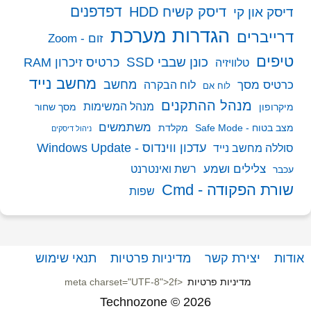
דפדפנים
דיסק קשיח HDD
דיסק און קי
הגדרות מערכת
דרייברים
זום - Zoom
טיפים
כונן שבבי SSD
כרטיס זיכרון RAM
טלוויזיה
מחשב נייד
מחשב
כרטיס מסך
לוח הבקרה
לוח אם
מנהל ההתקנים
מנהל המשימות
מיקרופון
מסך שחור
משתמשים
מצב בטוח - Safe Mode
מקלדת
ניהול דיסקים
עדכון ווינדוס - Windows Update
סוללה מחשב נייד
צלילים ושמע
רשת ואינטרנט
עכבר
שורת הפקודה - Cmd
שפות
אודות
יצירת קשר
מדיניות פרטיות
תנאי שימוש
מדיניות פרטיות
Technozone © 2026