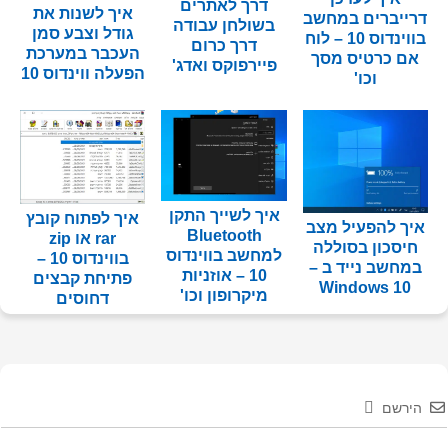
דרך לאתרים
איך לשנות את
דרייברים במחשב
בשולחן עבודה
גודל וצבע סמן
בווינדוס 10 – לוח
דרך כרום
העכבר במערכת
אם כרטיס מסך
פיירפוקס ואדג'
הפעלה ווינדוס 10
וכו'
איך לשייך התקן
איך לפתוח קובץ
איך להפעיל מצב
Bluetooth
rar או zip
חיסכון בסוללה
למחשב בווינדוס
בווינדוס 10 –
במחשב נייד ב –
10 – אוזניות
פתיחת קבצים
Windows 10
מיקרופון וכו'
דחוסים
הירשם