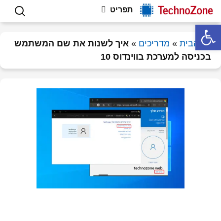
פתרון תקלות חומרה ותוכנה, וטיפים
לדלג
חיפוש:
Technozone
תפריט
לתוכן
למחשבים
פתח סרגל נגישות
דף הבית
»
מדריכים
»
איך לשנות את שם המשתמש
בכניסה למערכת בווינדוס 10