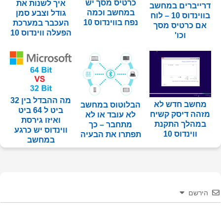
כרטיס מסך יש
איך לשנות את
דרייברים במחשב
במחשב וכמה
גודל וצבע סמן
בווינדוס 10 – לוח
נפח בווינדוס 10
העכבר במערכת
אם כרטיס מסך
הפעלה ווינדוס 10
וכו'
מה ההבדל בין 32
מחשב חדש לא
הבלוטוס במחשב
ביט ל 64 ביט
מזהה דיסק קשיח
לא עובד או לא
ואיזו גירסת
במהלך התקנת
מתחבר – כך
ווינדוס יש כרגע
ווינדוס 10
תפתרו את הבעיה
במחשב
הירשם