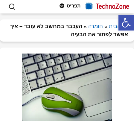
פתרון תקלות חומרה ותוכנה, וטיפים
לדלג
חיפוש:
Technozone
תפריט
לתוכן
למחשבים
פתח סרגל נגישות
דף הבית
»
חומרה
»
העכבר במחשב לא עובד – איך
אפשר לפתור את הבעיה